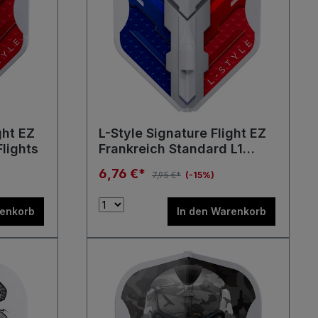
ght EZ
L-Style Signature Flight EZ
Flights
Frankreich Standard L1
Flights
6,76 €*
7,95 €*
(-15%)
renkorb
In den Warenkorb