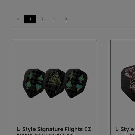
«
1
2
3
»
L-Style Signature Flights EZ
L-Style