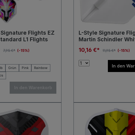
 Signature Flights EZ
L-Style Signature Fli
tandard L1 Flights
Martin Schindler Whi
Standard L1 Flights
*
10,16 €*
7,95 €*
(-15%)
11,95 €*
(-15%)
In den Wa
lb
Grün
Pink
Rainbow
kis
In den Warenkorb