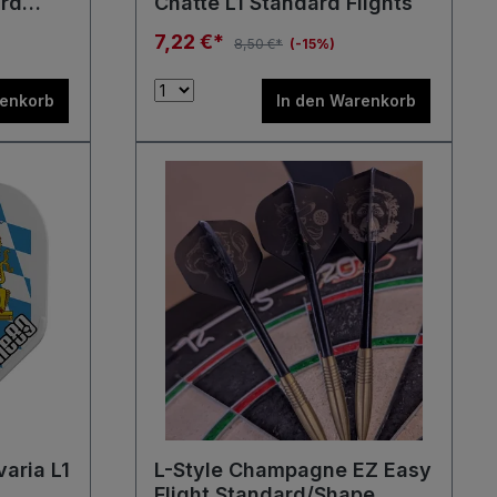
ard
Chatte L1 Standard Flights
7,22 €*
8,50 €*
(-15%)
renkorb
In den Warenkorb
varia L1
L-Style Champagne EZ Easy
Flight Standard/Shape