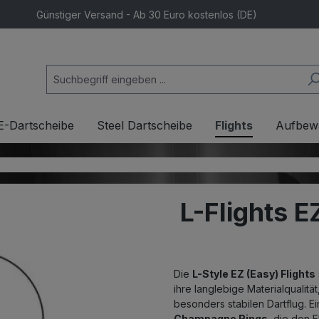
Günstiger Versand - Ab 30 Euro kostenlos (DE)
E-Dartscheibe
Steel Dartscheibe
Flights
Aufbew
L-Flights E
Die
L-Style EZ (Easy) Flights
ihre langlebige Materialqualit
besonders stabilen Dartflug. Ei
Champagne Rings
, die den F