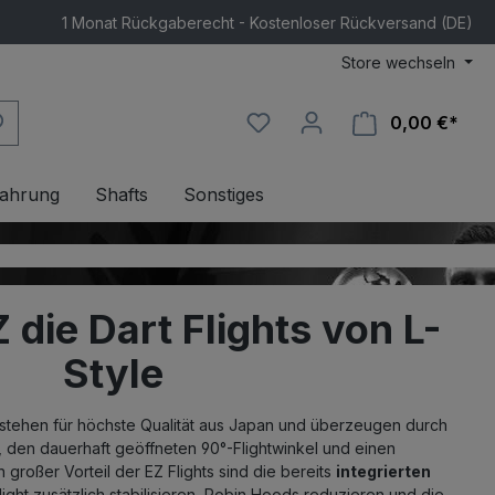
1 Monat Rückgaberecht - Kostenloser Rückversand (DE)
Store wechseln
0,00 €*
Ware
ahrung
Shafts
Sonstiges
Z die Dart Flights von L-
Style
stehen für höchste Qualität aus Japan und überzeugen durch
ät, den dauerhaft geöffneten 90°-Flightwinkel und einen
n großer Vorteil der EZ Flights sind die bereits
integrierten
light zusätzlich stabilisieren, Robin Hoods reduzieren und die