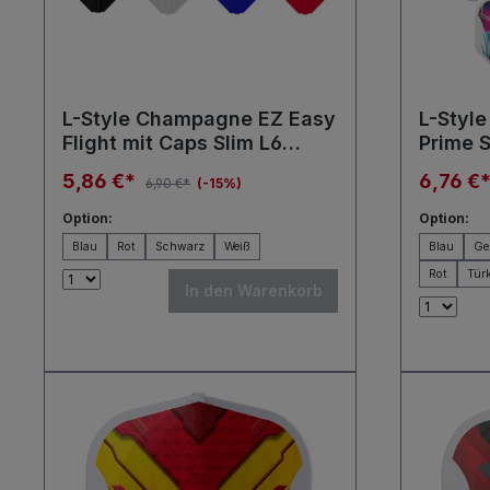
L-Style Champagne EZ Easy
L-Style
Flight mit Caps Slim L6
Prime S
Flights
5,86 €*
6,76 €
6,90 €*
(-15%)
Option:
Option:
Blau
Rot
Schwarz
Weiß
Blau
Ge
Rot
Tür
In den Warenkorb