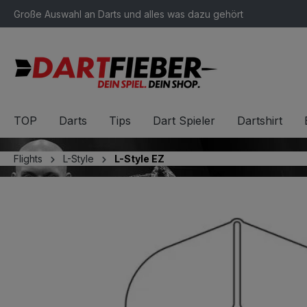
Große Auswahl an Darts und alles was dazu gehört
springen
Zur Hauptnavigation springen
TOP
Darts
Tips
Dart Spieler
Dartshirt
Flights
L-Style
L-Style EZ