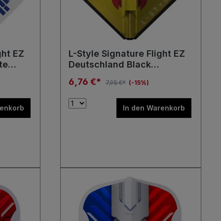
ght EZ
L-Style Signature Flight EZ
te
Deutschland Black
Standard L1 Flights
6,76 €*
7,95 €*
(-15%)
renkorb
In den Warenkorb