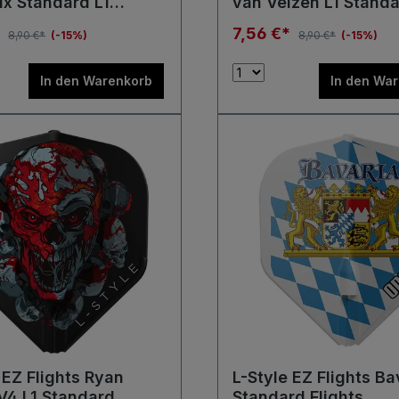
ix Standard L1
van Velzen L1 Stand
Flights
*
7,56 €*
8,90 €*
(-15%)
8,90 €*
(-15%)
In den Warenkorb
In den Wa
 EZ Flights Ryan
L-Style EZ Flights Ba
V4 L1 Standard
Standard Flights