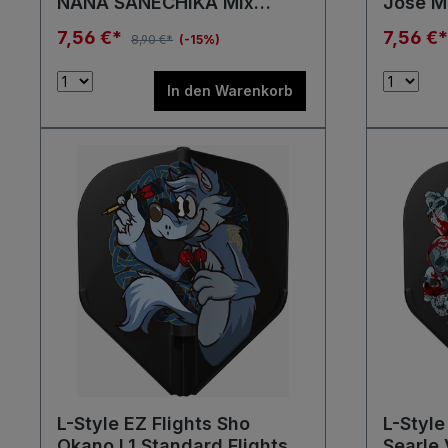
NANA SANECHIKA Mix
Jose M
Shape L3 Flights
Flights
7,56 €*
7,56 €
8,90 €*
(-15%)
In den Warenkorb
L-Style EZ Flights Sho
L-Style
Okano L1 Standard Flights
Searle 