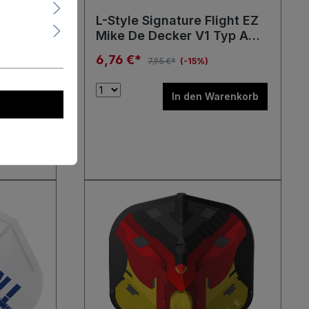
ght EZ
L-Style Signature Flight EZ
yp B
Mike De Decker V1 Typ A
hts
Clear Standard L1 Flights
6,76 €*
7,95 €*
(-15%)
renkorb
In den Warenkorb