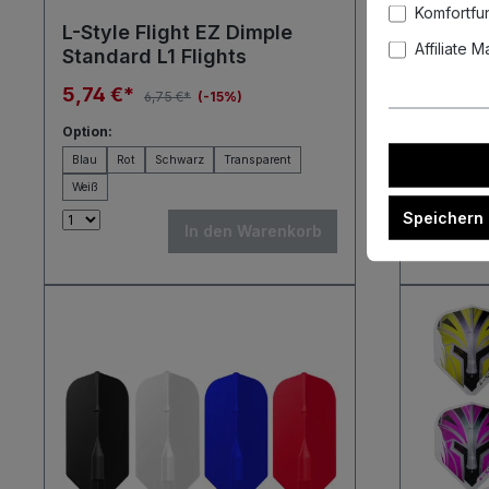
Komfortfu
L-Style Flight EZ Dimple
L-Style
Affiliate 
Standard L1 Flights
Massi
Series 
5,74 €*
6,76 €
6,75 €*
(-15%)
Option:
Option:
Blau
Rot
Schwarz
Transparent
Blau
Ge
Weiß
Speichern
In den Warenkorb