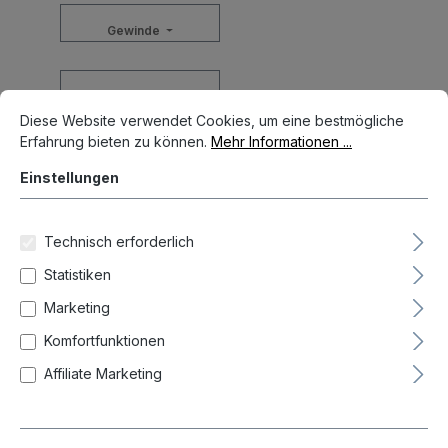
Gewinde
Cookie-Voreinstellungen
Länge
Diese Website verwendet Cookies, um eine bestmögliche Erfahrun
Diese Website verwendet Cookies, um eine bestmögliche
Erfahrung bieten zu können.
Mehr Informationen ...
-
Einstellungen
Zurücksetzen
Technisch erforderlich
Statistiken
Marketing
Neueste zuerst (Standard)
Komfortfunktionen
Affiliate Marketing