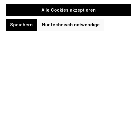
Alle Cookies akzeptieren
Speichern
Nur technisch notwendige
L-Style Premium Lippoint Long 30
mm 2BA Soft Dart Spitzen
5,06 €*
5,95 €*
(-15%)
Option:
Blau
Grau
NeonGelb
NeonGrün
Pink
Rot