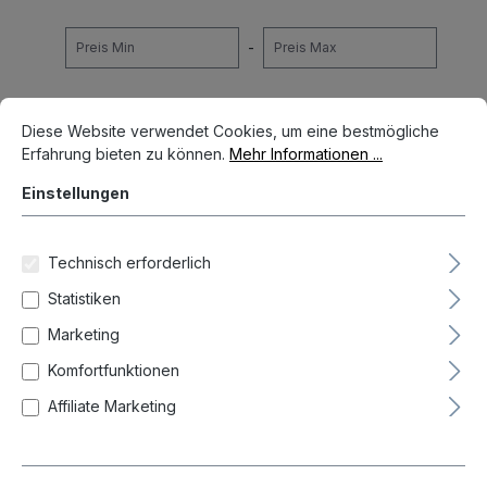
-
Cookie-Voreinstellungen
Diese Website verwendet Cookies, um eine bestmögliche Erfahrun
Zurücksetzen
Diese Website verwendet Cookies, um eine bestmögliche
Erfahrung bieten zu können.
Mehr Informationen ...
Einstellungen
Neueste zuerst (Standard)
Technisch erforderlich
Statistiken
Marketing
Komfortfunktionen
Affiliate Marketing