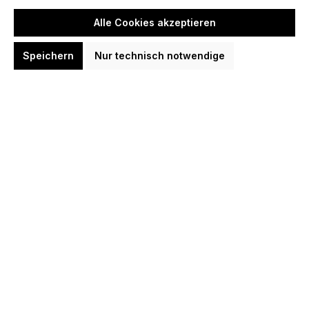
Alle Cookies akzeptieren
Speichern
Nur technisch notwendige
L-Style Krystal One Case Nana
Sanechika Clear Black Dart Tasche
16,96 €*
19,95 €*
(-15%)
In den Warenkorb