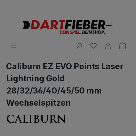
Große Auswahl an Darts und alles was dazu gehört
alt springen
Ware
Caliburn EZ EVO Points Laser
Lightning Gold
28/32/36/40/45/50 mm
Wechselspitzen