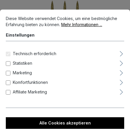
Bildergalerie überspringen
Cookie-Voreinstellungen
Diese Website verwendet Cookies, um eine bestmögliche Erfahrun
Diese Website verwendet Cookies, um eine bestmögliche
Erfahrung bieten zu können.
Mehr Informationen ...
Einstellungen
Technisch erforderlich
Statistiken
Marketing
Komfortfunktionen
Affiliate Marketing
11,95 €*
Preise inkl. MwSt. zzgl. Versandkosten
Nicht mehr verfügbar
Alle Cookies akzeptieren
auswählen
Länge