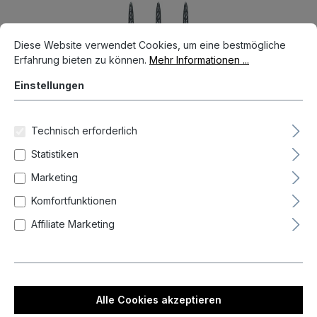
Bildergalerie überspringen
Cookie-Voreinstellungen
Diese Website verwendet Cookies, um eine bestmögliche Erfahrun
Diese Website verwendet Cookies, um eine bestmögliche
Erfahrung bieten zu können.
Mehr Informationen ...
Einstellungen
Technisch erforderlich
Statistiken
Marketing
Komfortfunktionen
Affiliate Marketing
11,95 €*
Preise inkl. MwSt. zzgl. Versandkosten
Nicht mehr verfügbar
Alle Cookies akzeptieren
auswählen
Länge