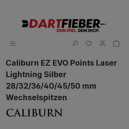
Große Auswahl an Darts und alles was dazu gehört
alt springen
Ware
Caliburn EZ EVO Points Laser
Lightning Silber
28/32/36/40/45/50 mm
Wechselspitzen