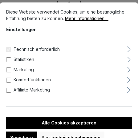
Bildergalerie überspringen
Cookie-Voreinstellungen
Diese Website verwendet Cookies, um eine bestmögliche Erfahrun
Diese Website verwendet Cookies, um eine bestmögliche
Erfahrung bieten zu können.
Mehr Informationen ...
Einstellungen
Technisch erforderlich
Statistiken
Marketing
Komfortfunktionen
Affiliate Marketing
11,95 €*
Preise inkl. MwSt. zzgl. Versandkosten
Alle Cookies akzeptieren
Auf Lager, Lieferzeit 1-3 Tag(e)
auswählen
Länge
Speichern
Nur technisch notwendige