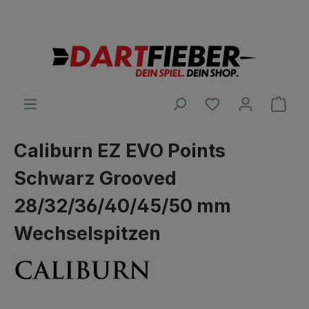
Große Auswahl an Darts und alles was dazu gehört
alt springen
Ware
Caliburn EZ EVO Points
Schwarz Grooved
28/32/36/40/45/50 mm
Wechselspitzen