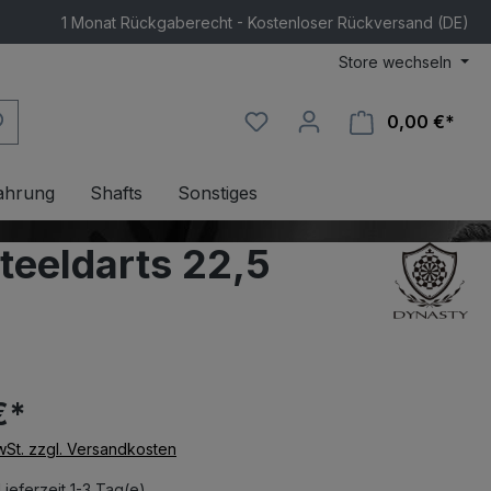
1 Monat Rückgaberecht - Kostenloser Rückversand (DE)
Store wechseln
0,00 €*
Ware
ahrung
Shafts
Sonstiges
eeldarts 22,5
€*
MwSt. zzgl. Versandkosten
Lieferzeit 1-3 Tag(e)