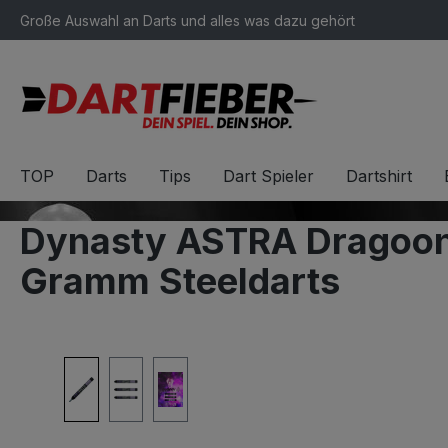
Große Auswahl an Darts und alles was dazu gehört
springen
Zur Hauptnavigation springen
TOP
Darts
Tips
Dart Spieler
Dartshirt
Dynasty ASTRA Dragoon 
Gramm Steeldarts
Bildergalerie überspringen