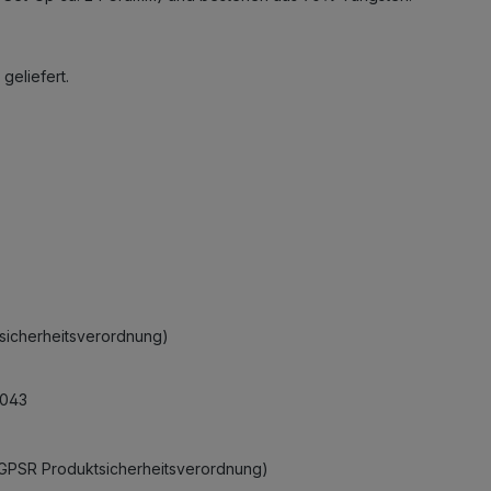
geliefert.
ktsicherheitsverordnung)
0043
r GPSR Produktsicherheitsverordnung)