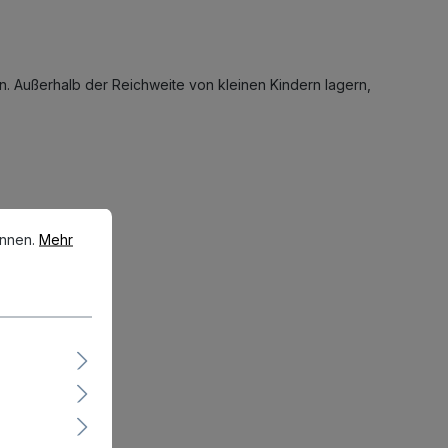
den. Außerhalb der Reichweite von kleinen Kindern lagern,
en.
Mehr Informationen ...
önnen.
Mehr