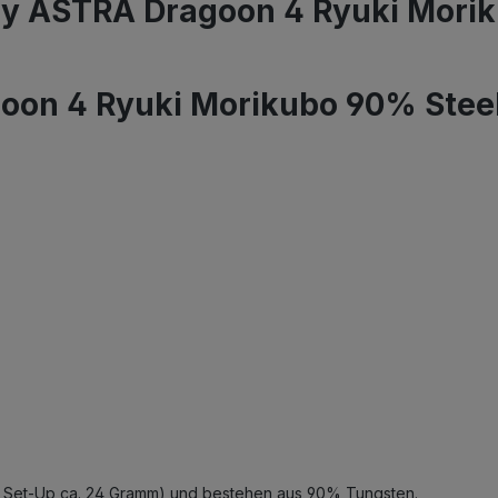
y ASTRA Dragoon 4 Ryuki Morik
oon 4 Ryuki Morikubo 90% Stee
l. Set-Up ca. 24 Gramm) und bestehen aus 90% Tungsten.