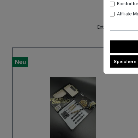
Komfortfu
Affiliate 
Entdecke unsere akt
Neu
Speichern