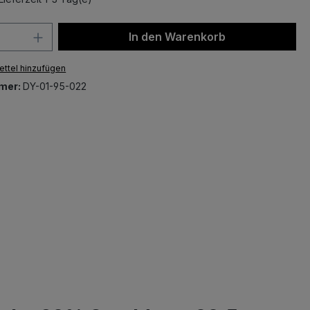
 Anzahl: Gib den gewünschten Wert ein 
In den Warenkorb
ttel hinzufügen
mer:
DY-01-95-022