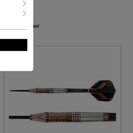
en.
Jetzt mitbieten!
Neu