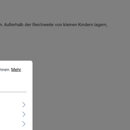
den. Außerhalb der Reichweite von kleinen Kindern lagern,
en.
Mehr Informationen ...
önnen.
Mehr