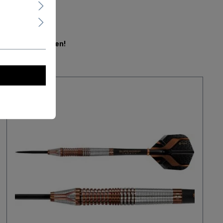
en.
Jetzt mitbieten!
Neu