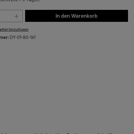
 Anzahl: Gib den gewünschten Wert ein 
In den Warenkorb
ttel hinzufügen
mer:
DY-01-80-161