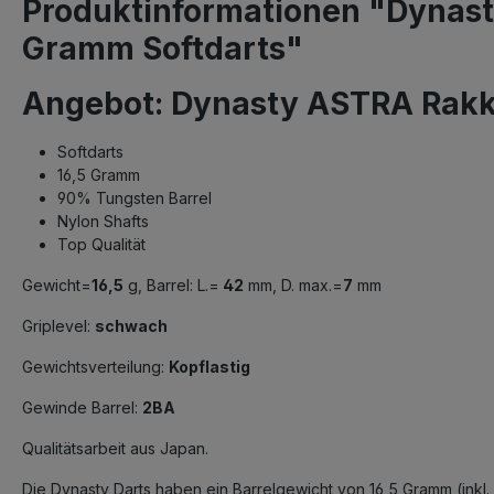
Produktinformationen "Dynast
Gramm Softdarts"
Angebot: Dynasty ASTRA Rakk
Softdarts
16,5 Gramm
90% Tungsten Barrel
Nylon Shafts
Top Qualität
Gewicht=
16,5
g, Barrel: L.=
42
mm, D. max.=
7
mm
Griplevel:
schwach
Gewichtsverteilung:
Kopflastig
Gewinde Barrel:
2BA
Qualitätsarbeit aus Japan.
Die Dynasty Darts haben ein Barrelgewicht von 16,5 Gramm (ink