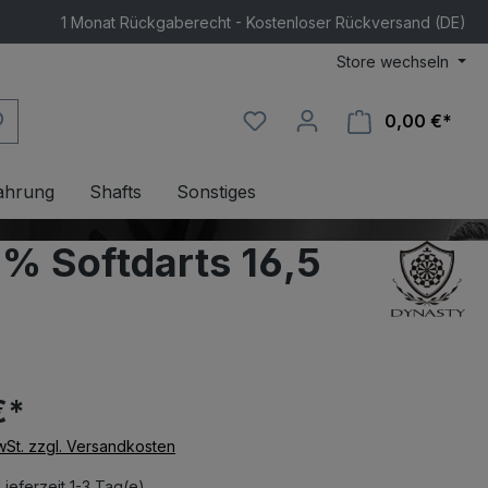
1 Monat Rückgaberecht - Kostenloser Rückversand (DE)
Store wechseln
0,00 €*
Ware
ahrung
Shafts
Sonstiges
% Softdarts 16,5
€*
MwSt. zzgl. Versandkosten
Lieferzeit 1-3 Tag(e)