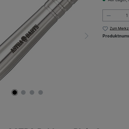
Produkt
Zum Merkze
Produktnum