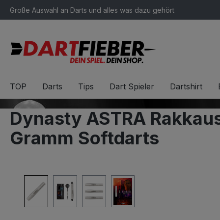
Große Auswahl an Darts und alles was dazu gehört
springen
Zur Hauptnavigation springen
TOP
Darts
Tips
Dart Spieler
Dartshirt
Dynasty ASTRA Rakkaus
Gramm Softdarts
Bildergalerie überspringen