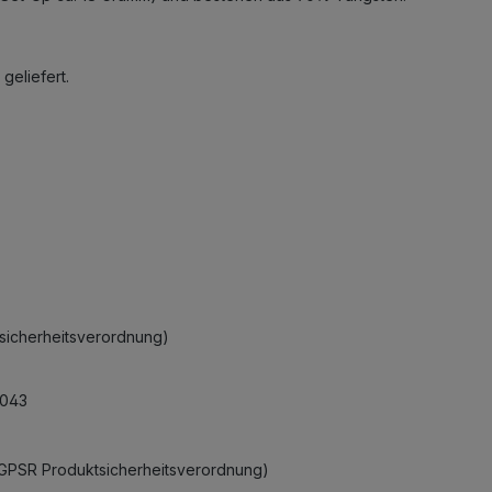
geliefert.
ktsicherheitsverordnung)
0043
r GPSR Produktsicherheitsverordnung)