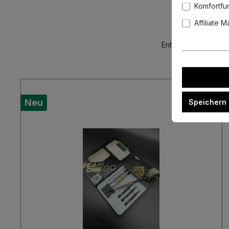
Komfortfu
Affiliate 
Entdecke unsere akt
Neu
Speichern