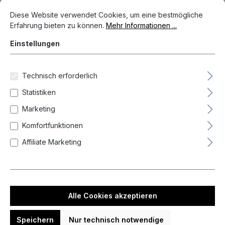
Cookie-Voreinstellungen
Diese Website verwendet Cookies, um eine bestmögliche Erfahrun
Diese Website verwendet Cookies, um eine bestmögliche
Bildergalerie überspringen
Erfahrung bieten zu können.
Mehr Informationen ...
Einstellungen
Technisch erforderlich
Statistiken
Marketing
Komfortfunktionen
Affiliate Marketing
76,95 €*
Alle Cookies akzeptieren
Preise inkl. MwSt. zzgl. Versandkosten
Auf Lager, Lieferzeit 1-3 Tag(e)
Speichern
Nur technisch notwendige