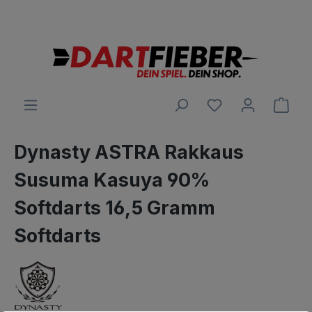
Große Auswahl an Darts und alles was dazu gehört
alt springen
Ware
Dynasty ASTRA Rakkaus
Susuma Kasuya 90%
Softdarts 16,5 Gramm
Softdarts