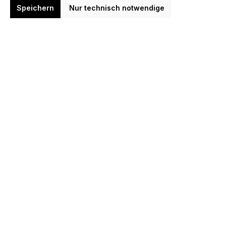
Speichern
Nur technisch notwendige
Benachrichtigung bei Verfügbarkeit
Erhalte eine E-Mail, sobald dieser Artikel wieder verfügbar ist.
E-Mail-Adresse
*
Name (optional)
Benachrichtigen
Zum Merkzettel hinzufügen
Produktnummer:
D6797