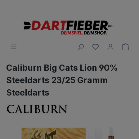
Große Auswahl an Darts und alles was dazu gehört
alt springen
Ware
Caliburn Big Cats Lion 90%
Steeldarts 23/25 Gramm
Steeldarts
Bildergalerie überspringen