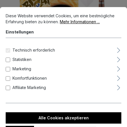
Cookie-Voreinstellungen
Diese Website verwendet Cookies, um eine bestmögliche Erfahrun
Diese Website verwendet Cookies, um eine bestmögliche
Erfahrung bieten zu können.
Mehr Informationen ...
Einstellungen
Technisch erforderlich
Statistiken
Marketing
Komfortfunktionen
99,95 €*
Affiliate Marketing
Preise inkl. MwSt. zzgl. Versandkosten
Nicht mehr verfügbar
auswählen
Gramm
Alle Cookies akzeptieren
23
25
(Diese Option ist zurzeit nicht verfügbar.)
(Diese Option ist zurzeit nicht verfügbar.)