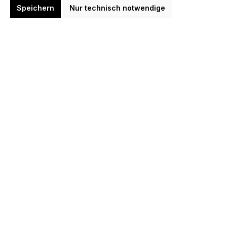
Speichern
Nur technisch notwendige
Benachrichtigung bei Verfügbarkeit
Erhalte eine E-Mail, sobald dieser Artikel wieder verfügbar ist.
E-Mail-Adresse
*
Name (optional)
Benachrichtigen
Zum Merkzettel hinzufügen
Produktnummer:
D6799