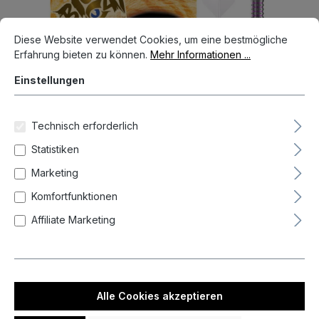
Cookie-Voreinstellungen
Diese Website verwendet Cookies, um eine bestmögliche Erfahrun
Diese Website verwendet Cookies, um eine bestmögliche
Erfahrung bieten zu können.
Mehr Informationen ...
Einstellungen
Technisch erforderlich
Statistiken
Marketing
Komfortfunktionen
99,95 €*
Affiliate Marketing
Preise inkl. MwSt. zzgl. Versandkosten
Nicht mehr verfügbar
auswählen
Gramm
Alle Cookies akzeptieren
23
25
(Diese Option ist zurzeit nicht verfügbar.)
(Diese Option ist zurzeit nicht verfügbar.)