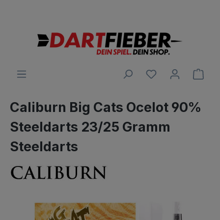
Große Auswahl an Darts und alles was dazu gehört
alt springen
Ware
Caliburn Big Cats Ocelot 90%
Steeldarts 23/25 Gramm
Steeldarts
Bildergalerie überspringen