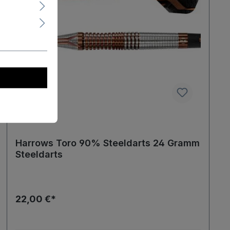
Harrows Toro 90% Steeldarts 24 Gramm
Steeldarts
22,00 €*