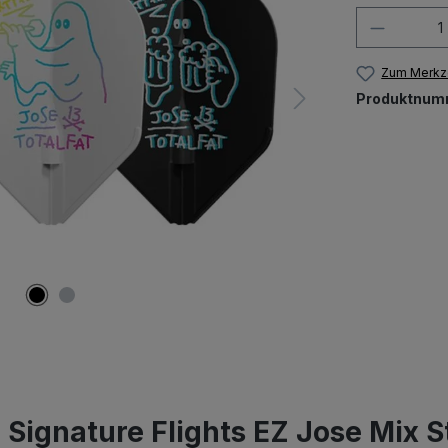
Produkt
Zum Merkze
Produktnum
Signature Flights EZ Jose Mix S