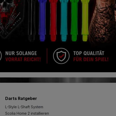
Darts Ratgeber
L-Style L-Shaft System
Scolia Home 2 installieren