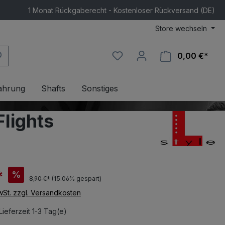
1 Monat Rückgaberecht - Kostenloser Rückversand (DE)
Store wechseln
0,00 €*
Ware
ahrung
Shafts
Sonstiges
Flights
*
%
8,90 €*
(15.06% gespart)
MwSt. zzgl. Versandkosten
Lieferzeit 1-3 Tag(e)