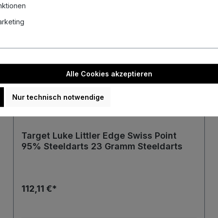
nktionen
Marketing
Alle Cookies akzeptieren
Nur technisch notwendige
Target Luke Littler Edge Swiss Point
95% Steeldarts 23 Gramm Steeldarts
112,11 €*