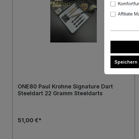
Komfortfu
Affiliate 
Speichern
ONE80 Paul Krohne Signature Dart
Steeldart 22 Gramm Steeldarts
51,00 €*