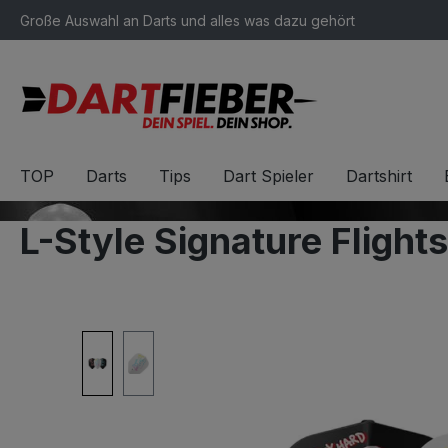
Große Auswahl an Darts und alles was dazu gehört
springen
Zur Hauptnavigation springen
TOP
Darts
Tips
Dart Spieler
Dartshirt
L-Style Signature Flight
Bildergalerie überspringen