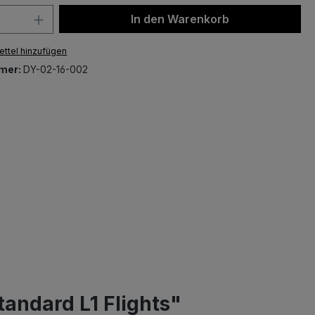
 Anzahl: Gib den gewünschten Wert ein 
In den Warenkorb
ttel hinzufügen
mer:
DY-02-16-002
tandard L1 Flights"