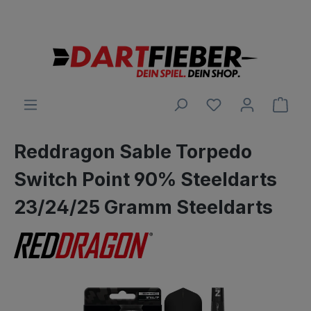
Große Auswahl an Darts und alles was dazu gehört
alt springen
Ware
Reddragon Sable Torpedo
Switch Point 90% Steeldarts
23/24/25 Gramm Steeldarts
Bildergalerie überspringen