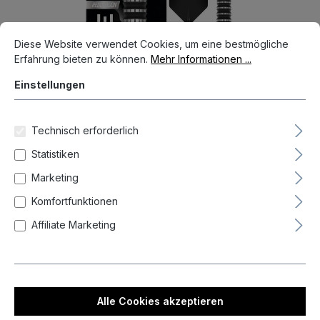
Cookie-Voreinstellungen
Diese Website verwendet Cookies, um eine bestmögliche Erfahrun
Diese Website verwendet Cookies, um eine bestmögliche
Erfahrung bieten zu können.
Mehr Informationen ...
Einstellungen
Technisch erforderlich
Statistiken
Marketing
Komfortfunktionen
61,95 €*
Affiliate Marketing
Preise inkl. MwSt. zzgl. Versandkosten
Durchschnittliche Bewertung von 5 von 5 Sternen
1 Bewertung
Alle Cookies akzeptieren
Nicht mehr verfügbar