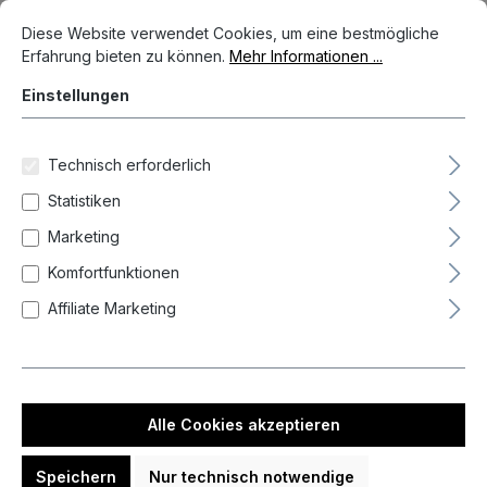
Cookie-Voreinstellungen
Diese Website verwendet Cookies, um eine bestmögliche Erfahrun
Diese Website verwendet Cookies, um eine bestmögliche
Bildergalerie überspringen
Erfahrung bieten zu können.
Mehr Informationen ...
Einstellungen
Technisch erforderlich
Statistiken
Marketing
Komfortfunktionen
Affiliate Marketing
%
65,00 €*
70,50 €*
(7.8% gespart)
Alle Cookies akzeptieren
Preise inkl. MwSt. zzgl. Versandkosten
Speichern
Nur technisch notwendige
Auf Lager, Lieferzeit 1-3 Tag(e)