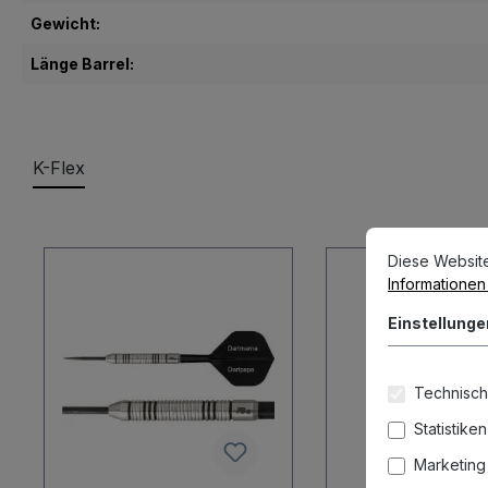
Gewicht:
Länge Barrel:
K-Flex
Produktgalerie überspringen
Cookie-Vorein
Diese Website v
Diese Websit
Informationen .
Einstellunge
Technisch
Statistiken
Marketing