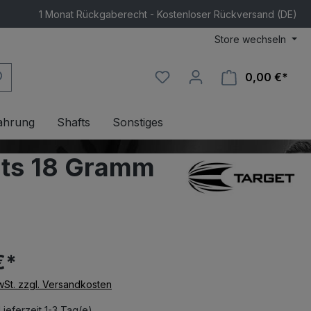
1 Monat Rückgaberecht - Kostenloser Rückversand (DE)
Store wechseln
0,00 €*
Ware
ahrung
Shafts
Sonstiges
rts 18 Gramm
€*
MwSt. zzgl. Versandkosten
Lieferzeit 1-3 Tag(e)