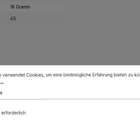
18 Gramm
45
stellungen
erwendet Cookies, um eine bestmögliche Erfahrung bieten zu könn
e verwendet Cookies, um eine bestmögliche Erfahrung bieten zu k
..
n
 erforderlich