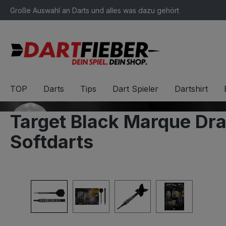
Große Auswahl an Darts und alles was dazu gehört
springen
Zur Hauptnavigation springen
TOP
Darts
Tips
Dart Spieler
Dartshirt
Target Black Marque Dr
Softdarts
Bildergalerie überspringen