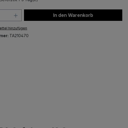
 Anzahl: Gib den gewünschten Wert ein 
In den Warenkorb
ttel hinzufügen
mer:
TA210470