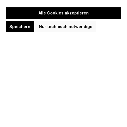
Benachrichtigung bei Verfügbarkeit
Alle Cookies akzeptieren
Erhalte eine E-Mail, sobald dieser Artikel wieder verfügbar ist.
Speichern
Nur technisch notwendige
E-Mail-Adresse
*
Name (optional)
Benachrichtigen
Zum Merkzettel hinzufügen
Produktnummer:
D7005