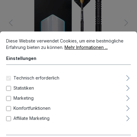
Cookie-Voreinstellungen
Diese Website verwendet Cookies, um eine bestmögliche Erfahrun
Diese Website verwendet Cookies, um eine bestmögliche
Erfahrung bieten zu können.
Mehr Informationen ...
Einstellungen
Technisch erforderlich
Statistiken
56,95 €*
Marketing
Preise inkl. MwSt. zzgl. Versandkosten
Komfortfunktionen
Nicht mehr verfügbar
Affiliate Marketing
auswählen
Gramm
23
25
(Diese Option ist zurzeit nicht verfügbar.)
(Diese Option ist zurzeit nicht verfügbar.)