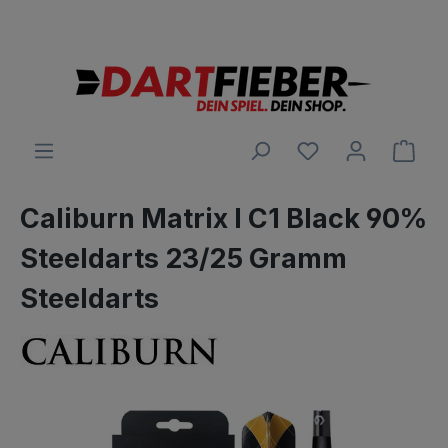
Große Auswahl an Darts und alles was dazu gehört
alt springen
Ware
Caliburn Matrix I C1 Black 90%
Steeldarts 23/25 Gramm
Steeldarts
Bildergalerie überspringen