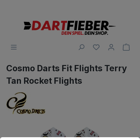
Große Auswahl an Darts und alles was dazu gehört
alt springen
Ware
Cosmo Darts Fit Flights Terry
Tan Rocket Flights
Bildergalerie überspringen
Cookie-Voreinstellungen