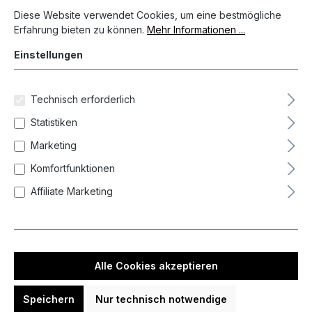
Diese Website verwendet Cookies, um eine bestmögliche Erfahrun
Diese Website verwendet Cookies, um eine bestmögliche
Erfahrung bieten zu können.
Mehr Informationen ...
Einstellungen
Technisch erforderlich
Statistiken
Marketing
Komfortfunktionen
Affiliate Marketing
6,49 €*
Preise inkl. MwSt. zzgl. Versandkosten
Auf Lager, Lieferzeit 1-3 Tag(e)
Alle Cookies akzeptieren
Produkt Anzahl: Gib den gewünschten We
In den Warenkorb
Speichern
Nur technisch notwendige