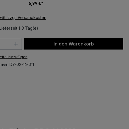
6,99 €*
MwSt. zzgl. Versandkosten
Lieferzeit 1-3 Tag(e)
 Anzahl: Gib den gewünschten Wert ein 
In den Warenkorb
ttel hinzufügen
mer:
DY-02-16-011