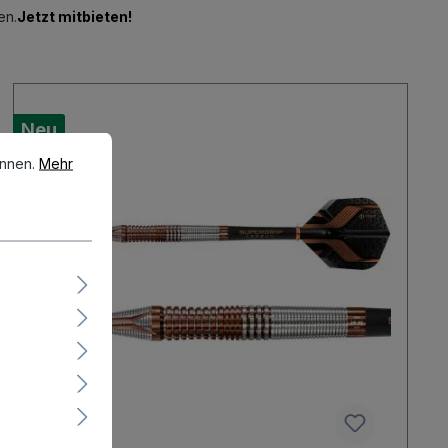
en.
Jetzt mitbieten!
Neu
en.
Mehr Informationen ...
önnen.
Mehr