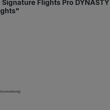
e Signature Flights Pro DYNAST
ights"
itsverordnung)