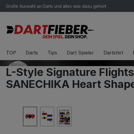
Große Auswahl an Darts und alles was dazu gehört
springen
Zur Hauptnavigation springen
TOP
Darts
Tips
Dart Spieler
Dartshirt
L-Style Signature Fligh
SANECHIKA Heart Shape 
Bildergalerie überspringen