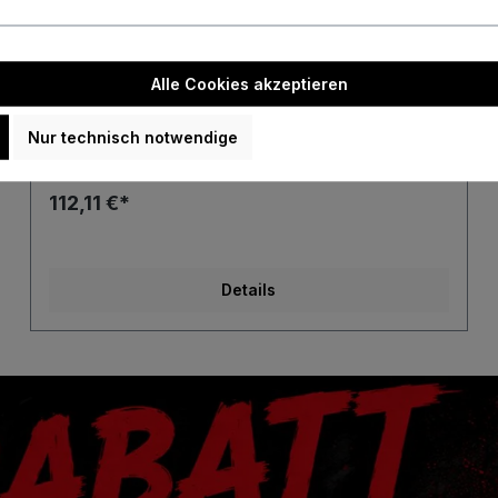
Target Luke Littler Edge Swiss Point
Alle Cookies akzeptieren
95% Steeldarts 23 Gramm Steeldarts
Nur technisch notwendige
112,11 €*
Details