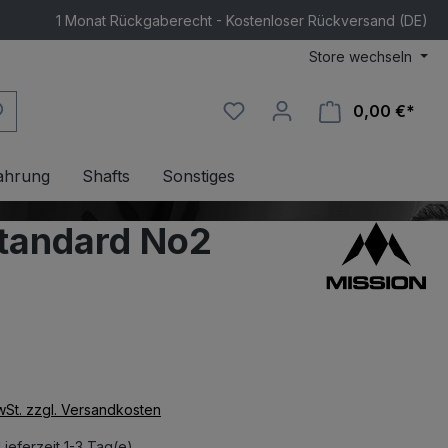
1 Monat Rückgaberecht - Kostenloser Rückversand (DE)
Store wechseln
0,00 €*
Ware
ahrung
Shafts
Sonstiges
Standard No2
MwSt. zzgl. Versandkosten
Lieferzeit 1-3 Tag(e)