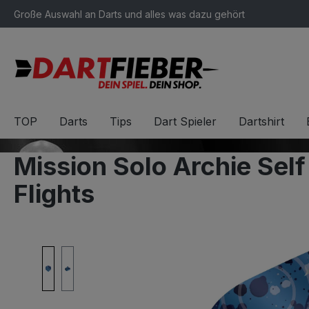
Große Auswahl an Darts und alles was dazu gehört
springen
Zur Hauptnavigation springen
TOP
Darts
Tips
Dart Spieler
Dartshirt
Mission Solo Archie Sel
Flights
Bildergalerie überspringen