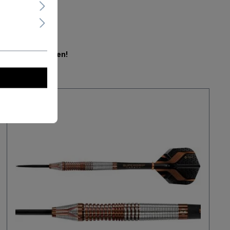
en.
Jetzt mitbieten!
Neu