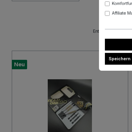
Komfortfu
Affiliate 
Entdecke unsere akt
Speichern
Neu