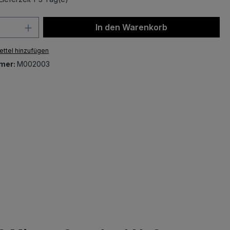
 Anzahl: Gib den gewünschten Wert ein 
In den Warenkorb
ttel hinzufügen
mer:
M002003