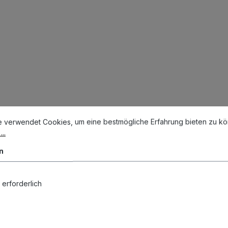
stellungen
erwendet Cookies, um eine bestmögliche Erfahrung bieten zu könn
e verwendet Cookies, um eine bestmögliche Erfahrung bieten zu k
..
n
 erforderlich