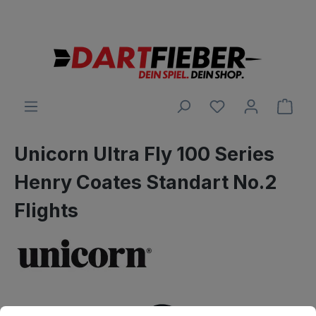
Große Auswahl an Darts und alles was dazu gehört
alt springen
Ware
Unicorn Ultra Fly 100 Series
Henry Coates Standart No.2
Flights
Bildergalerie überspringen
Cookie-Voreinstellungen
Diese Website verwendet Cookies, um eine bestmögliche Erfahrun