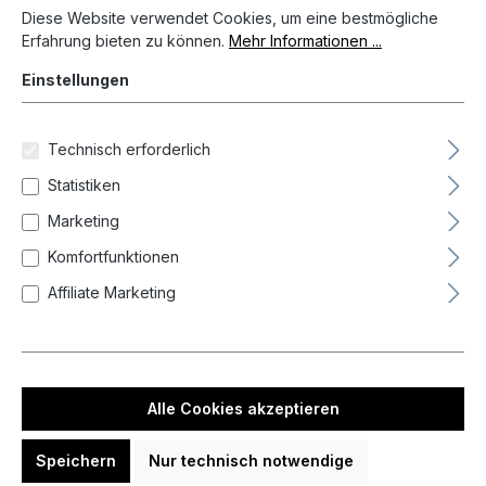
Diese Website verwendet Cookies, um eine bestmögliche
Erfahrung bieten zu können.
Mehr Informationen ...
Einstellungen
Technisch erforderlich
Statistiken
Marketing
1,49 €*
Komfortfunktionen
Preise inkl. MwSt. zzgl. Versandkosten
Affiliate Marketing
Auf Lager, Lieferzeit 1-3 Tag(e)
Produkt Anzahl: Gib den gewünschten We
In den Warenkorb
Alle Cookies akzeptieren
Zum Merkzettel hinzufügen
Speichern
Nur technisch notwendige
Produktnummer:
UN-69147