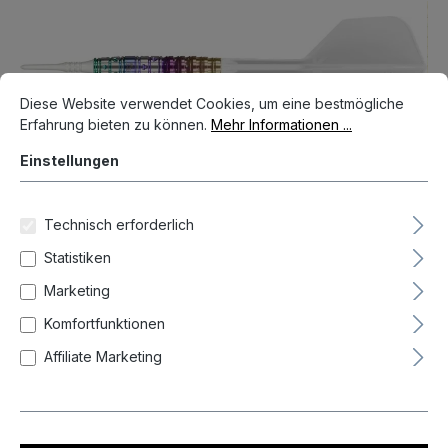
Bildergalerie überspringen
Cookie-Voreinstellungen
Diese Website verwendet Cookies, um eine bestmögliche Erfahrun
Diese Website verwendet Cookies, um eine bestmögliche
Erfahrung bieten zu können.
Mehr Informationen ...
Einstellungen
Technisch erforderlich
Statistiken
Marketing
Komfortfunktionen
137,95 €*
Affiliate Marketing
Preise inkl. MwSt. zzgl. Versandkosten
Auf Lager, Lieferzeit 1-3 Tag(e)
Produkt Anzahl: Gib den gewünschten We