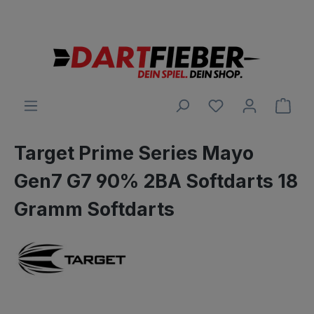
Große Auswahl an Darts und alles was dazu gehört
alt springen
Ware
Target Prime Series Mayo
Gen7 G7 90% 2BA Softdarts 18
Gramm Softdarts